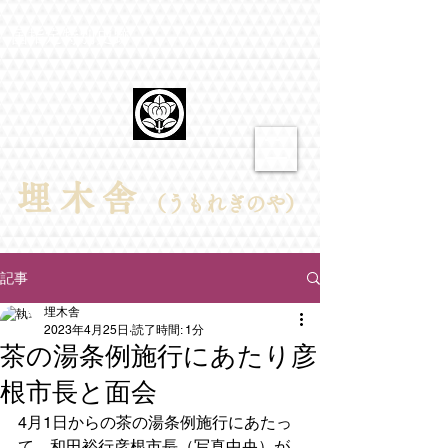
​国指定特別史跡
埋​木舎
（うもれぎのや）
記事
埋木舎
2023年4月25日
読了時間: 1分
茶の湯条例施行にあたり彦
根市長と面会
4月1日からの茶の湯条例施行にあたっ
て、和田裕行彦根市長（写真中央）が