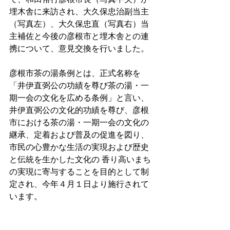
埋木舎に来訪され、大久保忠治副当主
（写真左）、大久保忠直（写真右）当
主補佐と今後の彦根市と埋木舎との連
携について、意見交換を行いました。
彦根市茶の湯条例とは、正式名称を
「井伊直弼公の功績を尊び茶の湯・一
期一会の文化を広める条例」と言い、
井伊直弼公の文化的功績を尊び、彦根
市における茶の湯・一期一会の文化の 
継承、定着および普及の促進を図り、
市民の心豊かな生活の実現および歴史
と伝統を生かした文化の 香り高いまち
の実現に寄与することを目的として制
定され、今年４月１日より施行されて
います。