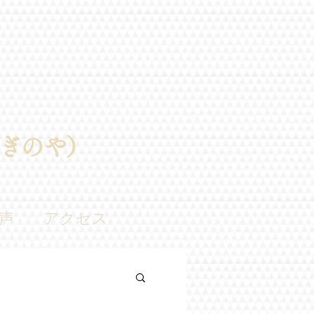
ぎのや）
声
アクセス