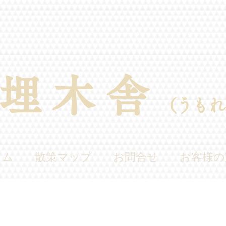
埋​木舎
（うもれ
ラム
散策マップ
お問合せ
お客様の