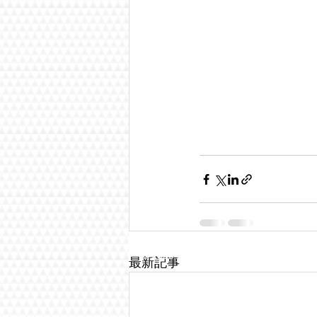
© 2020 by Umoreginoya. Proudly creat
最新記事