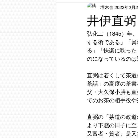
埋木舎
2022年2月
井伊直弼
弘化二（1845）
する術である」「眞
る」「快楽に耽った
のになっているのは
直弼は若くして茶道
茶話」の高度の茶書
父・大久保小膳も直
でのお茶の相手役や
直弼の「茶道の政道
より下賤の田子に至
又富者・貧者、是又