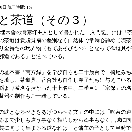
20日
読了時間: 1分
と茶道（その３）
年、埋木舎の澍露軒主人として書かれた「入門記」には「
の茶道は貴賤貧福の差別なく自然体で常時心静めて喫茶
り金持ちの玩弄物（もてあそびもの）となって御道具や
邪道である」と述べている。
の基本書「南方録」を学び自らも二十歳台で「栂尾みち
を著し、茶道具、香合等も自作し弟子たちに与えている
弼より茶名を授かった十七名中、二番目に「宗保」の名
茶器の制作もご一緒している。
の助となるべきをあげつらへる文」の中には「喫茶の道
るまで少しも違う事なく相応しからぬ事もなく、誠に同
共に同じく集まるる道なれば」と藩主の子として当時で