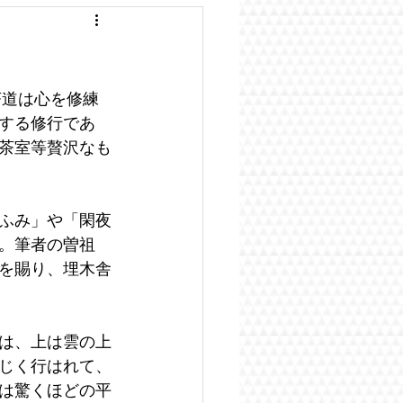
茶道は心を修練
する修行であ
茶室等贅沢なも
ふみ」や「閑夜
。筆者の曽祖
を賜り、埋木舎
は、上は雲の上
じく行はれて、
は驚くほどの平