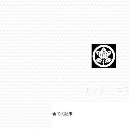
​国指定特別史跡
トップ
コ
全ての記事