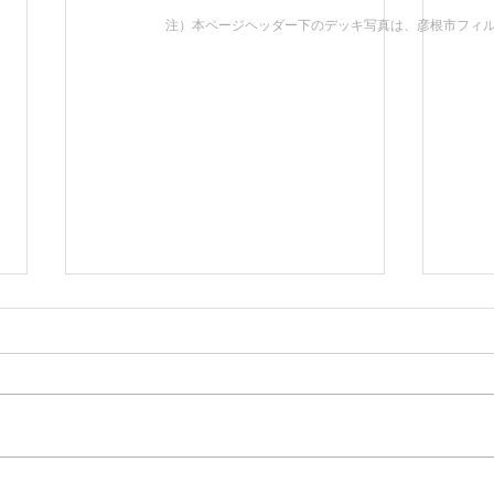
注）本ページヘッダー下のデッキ写真は、彦根市フィ
表千家全国大会を埋木舎で開
直弼