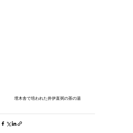
埋木舎で培われた井伊直弼の茶の湯