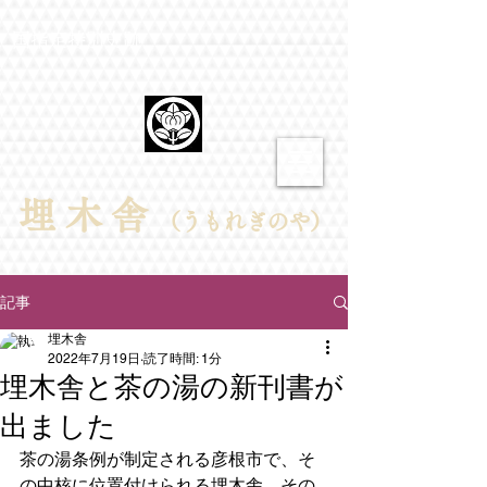
​国指定特別史跡
埋​木舎
（うもれぎのや）
記事
埋木舎
2022年7月19日
読了時間: 1分
埋木舎と茶の湯の新刊書が
出ました
茶の湯条例が制定される彦根市で、そ
の中核に位置付けられる埋木舎。その