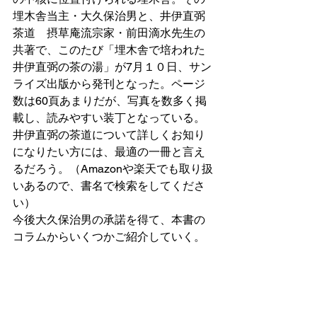
埋木舎当主・大久保治男と、井伊直弼
茶道　摂草庵流宗家・前田滴水先生の
共著で、このたび「埋木舎で培われた
井伊直弼の茶の湯」が7月１０日、サン
ライズ出版から発刊となった。ページ
数は60頁あまりだが、写真を数多く掲
載し、読みやすい装丁となっている。
井伊直弼の茶道について詳しくお知り
になりたい方には、最適の一冊と言え
るだろう。（Amazonや楽天でも取り扱
いあるので、書名で検索をしてくださ
い）
今後大久保治男の承諾を得て、本書の
コラムからいくつかご紹介していく。