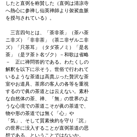
したと直弼を称賛した（直弼は清凉寺
へ熱心に参禅し仙英禅師より袈裟血脈
を授与されている）。
　三言四句とは、「茶非茶」（茶ハ茶
ニ非ズ）「非非茶」（茶ニ非ザルニ非
ズ）「只茶耳」（タダ茶ノミ）「是名
茶」（是ヲ茶ト名ヅク）－和歌は省略
－　正に禅問答的である。わたくしの
解釈を以下に示そう。世俗で行われて
いるような茶道は高貴ぶった贅沢な茶
室やお道具、茶席の客人の各等を重視
するので眞の茶道とは云えない。素朴
な自然体の茶、禅、「無」の世界のよ
うな心境での茶道こそが眞の茶道で、
物や形の茶道では無く「心」や
「気」、そして質素倹約を守り「詫」
の世界に没入することが直弼茶道の思
想である、ということではないか。