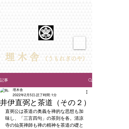
​国指定特別史跡
埋​木舎
（うもれぎのや）
記事
埋木舎
2022年2月5日
読了時間: 1分
井伊直弼と茶道（その２）
直弼公は茶道の奥義を禅的な思想も加
味し、「三言四句」の茶則を各。清凉
寺の仙英禅師も禅の精神を茶道の礎と