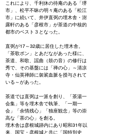
これにより、千利休の待庵のある「堺
市」、松平不昧の明々庵のある「松江
市」に続いて、井伊直弼の埋木舎・澍
露軒のある「彦根市」が茶道の中核的
都市のベスト３となった。
直弼が17～32歳に居住した埋木舎。
「茶歌ポン」とあだながあった様に、
茶道、和歌、謡曲（鼓の音）の修行は
秀で、その基盤には「禅の心」～清凉
寺・仙英禅師に袈裟血脈を授与されて
いる～があった。
茶道では直弼は一派を創り、「茶湯一
会集」等を埋木舎で執筆、「一期一
会」「余情残心」「独座観念」等の崇
高な「茶の心」を創る。
埋木舎は彦根城跡内にあり昭和31年以
来、国宝・彦根城と共に「国特別史