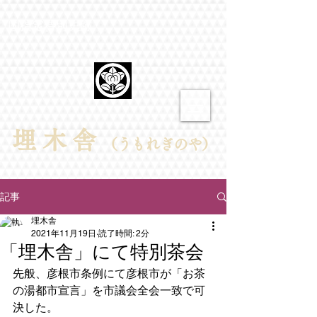
​国指定特別史跡
埋​木舎
（うもれぎのや）
記事
埋木舎
2021年11月19日
読了時間: 2分
「埋木舎」にて特別茶会
先般、彦根市条例にて彦根市が「お茶
の湯都市宣言」を市議会全会一致で可
決した。