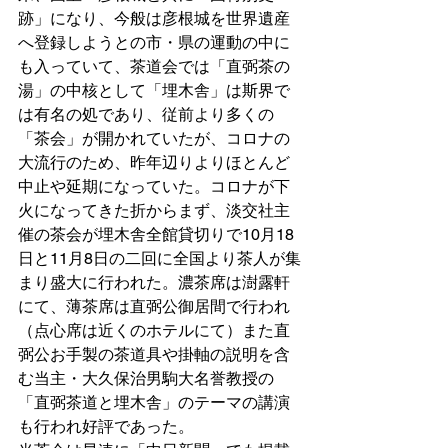
跡」になり、今般は彦根城を世界遺産
へ登録しようとの市・県の運動の中に
も入っていて、茶道会では「直弼茶の
湯」の中核として「埋木舎」は斯界で
は有名の処であり、従前より多くの
「茶会」が開かれていたが、コロナの
大流行のため、昨年辺りよりほとんど
中止や延期になっていた。コロナが下
火になってきた折からまず、淡交社主
催の茶会が埋木舎全館貸切りで10月18
日と11月8日の二回に全国より茶人が集
まり盛大に行われた。濃茶席は澍露軒
にて、薄茶席は直弼公御居間で行われ
（点心席は近くのホテルにて）また直
弼公お手製の茶道具や掛軸の説明を含
む当主・大久保治男駒大名誉教授の
「直弼茶道と埋木舎」のテーマの講演
も行われ好評であった。